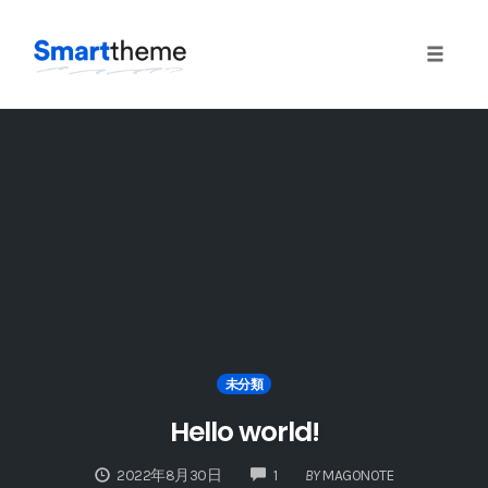
Toggle
naviga
Skip
to
content
未分類
Hello world!
COMMENTS
2022年8月30日
1
BY
MAGONOTE