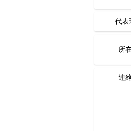
代表
所
連