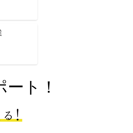
業
ポート！